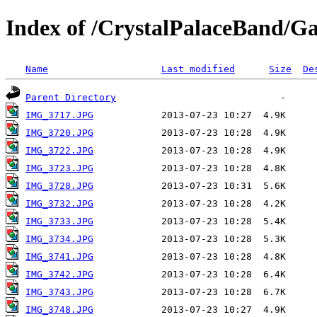
Index of /CrystalPalaceBand/Ga
Name
Last modified
Size
De
Parent Directory
IMG_3717.JPG
IMG_3720.JPG
IMG_3722.JPG
IMG_3723.JPG
IMG_3728.JPG
IMG_3732.JPG
IMG_3733.JPG
IMG_3734.JPG
IMG_3741.JPG
IMG_3742.JPG
IMG_3743.JPG
IMG_3748.JPG