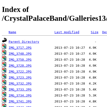
Index of
/CrystalPalaceBand/Galleries1
Name
Last modified
Size
De
Parent Directory
IMG_3717.JPG
IMG_3748.JPG
IMG_3750.JPG
IMG_3720.JPG
IMG_3722.JPG
IMG_3723.JPG
IMG_3732.JPG
IMG_3733.JPG
IMG_3734.JPG
IMG_3741.JPG