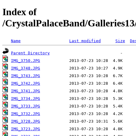
Index of
/CrystalPalaceBand/Galleries1
Name
Last modified
Size
De
Parent Directory
IMG_3750.JPG
IMG_3748.JPG
IMG_3743.JPG
IMG_3742.JPG
IMG_3741.JPG
IMG_3734.JPG
IMG_3733.JPG
IMG_3732.JPG
IMG_3728.JPG
IMG_3723.JPG